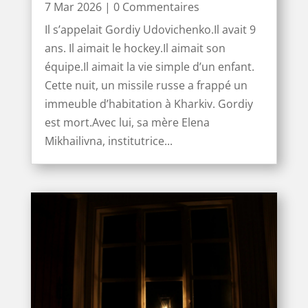
7 Mar 2026
| 0 Commentaires
Il s’appelait Gordiy Udovichenko.Il avait 9
ans. Il aimait le hockey.Il aimait son
équipe.Il aimait la vie simple d’un enfant.
Cette nuit, un missile russe a frappé un
immeuble d’habitation à Kharkiv. Gordiy
est mort.Avec lui, sa mère Elena
Mikhailivna, institutrice...