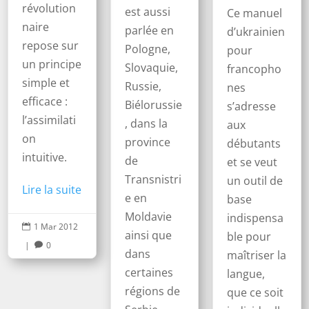
révolution
est aussi
Ce manuel
naire
parlée en
d’ukrainien
repose sur
Pologne,
pour
un principe
Slovaquie,
francopho
simple et
Russie,
nes
efficace :
Biélorussie
s’adresse
l’assimilati
, dans la
aux
on
province
débutants
intuitive.
de
et se veut
Transnistri
un outil de
Lire la suite
e en
base
Moldavie
indispensa
1 Mar 2012

ainsi que
ble pour
|
0

dans
maîtriser la
certaines
langue,
régions de
que ce soit