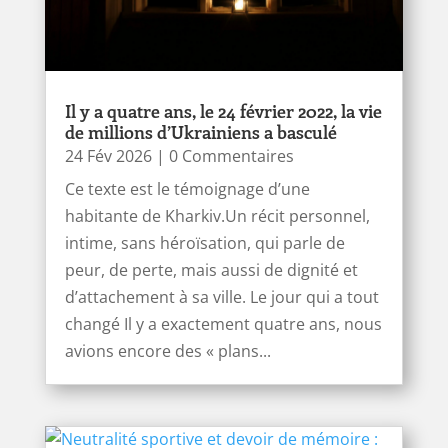
Il y a quatre ans, le 24 février 2022, la vie
de millions d’Ukrainiens a basculé
24 Fév 2026
| 0 Commentaires
Ce texte est le témoignage d’une
habitante de Kharkiv.Un récit personnel,
intime, sans héroïsation, qui parle de
peur, de perte, mais aussi de dignité et
d’attachement à sa ville. Le jour qui a tout
changé Il y a exactement quatre ans, nous
avions encore des « plans...