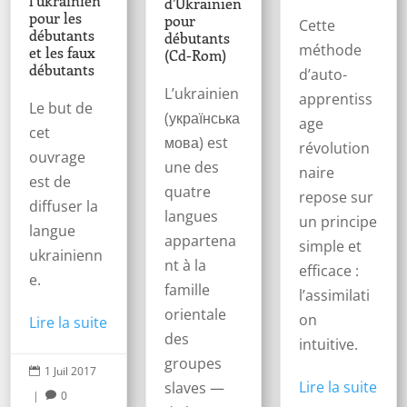
l’ukrainien
d’Ukrainien
pour les
pour
Cette
débutants
débutants
méthode
et les faux
(Cd-Rom)
débutants
d’auto-
L’ukrainien
apprentiss
Le but de
(українська
age
cet
мова) est
révolution
ouvrage
une des
naire
est de
quatre
repose sur
diffuser la
langues
un principe
langue
appartena
simple et
ukrainienn
nt à la
efficace :
e.
famille
l’assimilati
orientale
on
Lire la suite
des
intuitive.
groupes
1 Juil 2017

Lire la suite
slaves —
|
0
