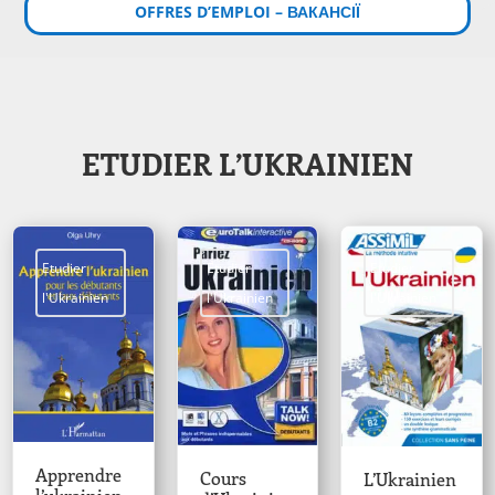
OFFRES D’EMPLOI – ВАКАНСІЇ
ETUDIER L’UKRAINIEN
Etudier
Etudier
Etudier
l'Ukrainien
l'Ukrainien
l'Ukrainien
Apprendre
Cours
L’Ukrainien