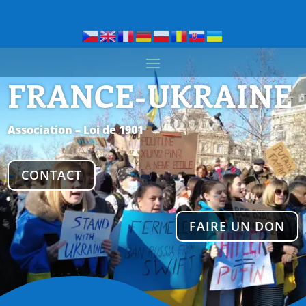
FRANCE-UKRAINE
Association – Loi de 1901
CONTACT
FAIRE UN DON