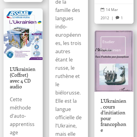
de la
famille des
14 Mar

langues
2012
|
1

Etudier
indo-
l'Ukrainien
européenn
Etudier
es, les trois
l'Ukrainien
autres
étant le
russe, le
L’Ukrainien
(Coffret)
ruthène et
avec 4 CD
le
audio
biélorusse.
Cette
L’Ukrainien
Elle est la
. cours
méthode
langue
d’initiation
d’auto-
officielle de
pour
apprentiss
francophon
l’Ukraine,
e
age
mais elle