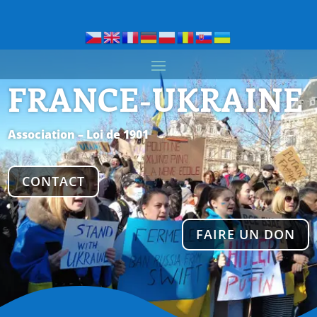
FRANCE-UKRAINE
Association – Loi de 1901
CONTACT
FAIRE UN DON