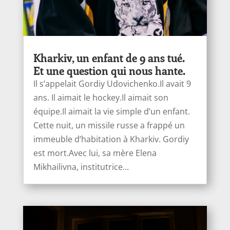
Kharkiv, un enfant de 9 ans tué.
Et une question qui nous hante.
Il s’appelait Gordiy Udovichenko.Il avait 9
ans. Il aimait le hockey.Il aimait son
équipe.Il aimait la vie simple d’un enfant.
Cette nuit, un missile russe a frappé un
immeuble d’habitation à Kharkiv. Gordiy
est mort.Avec lui, sa mère Elena
Mikhailivna, institutrice...