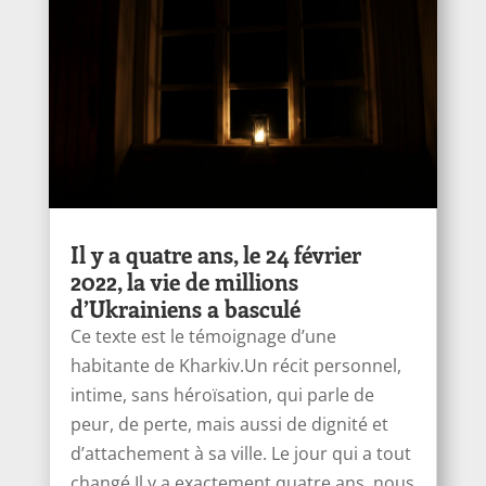
Il y a quatre ans, le 24 février
2022, la vie de millions
d’Ukrainiens a basculé
Ce texte est le témoignage d’une
habitante de Kharkiv.Un récit personnel,
intime, sans héroïsation, qui parle de
peur, de perte, mais aussi de dignité et
d’attachement à sa ville. Le jour qui a tout
changé Il y a exactement quatre ans, nous