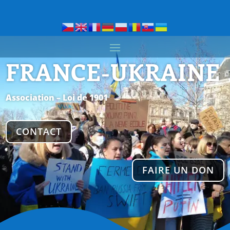
FRANCE-UKRAINE
Association – Loi de 1901
CONTACT
FAIRE UN DON