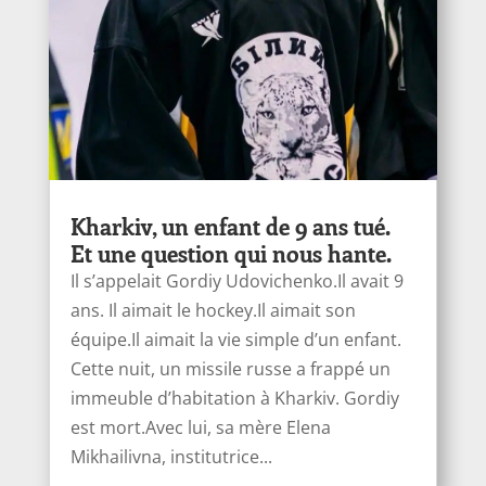
Kharkiv, un enfant de 9 ans tué.
Et une question qui nous hante.
Il s’appelait Gordiy Udovichenko.Il avait 9
ans. Il aimait le hockey.Il aimait son
équipe.Il aimait la vie simple d’un enfant.
Cette nuit, un missile russe a frappé un
immeuble d’habitation à Kharkiv. Gordiy
est mort.Avec lui, sa mère Elena
Mikhailivna, institutrice...