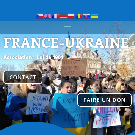
FRANCE-UKRAINE
Association – Loi de 1901
CONTACT
FAIRE UN DON