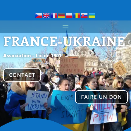
FRANCE-UKRAINE
Association – Loi de 1901
CONTACT
FAIRE UN DON