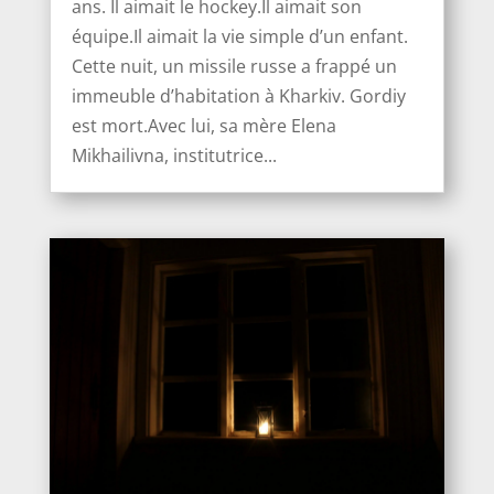
ans. Il aimait le hockey.Il aimait son
équipe.Il aimait la vie simple d’un enfant.
Cette nuit, un missile russe a frappé un
immeuble d’habitation à Kharkiv. Gordiy
est mort.Avec lui, sa mère Elena
Mikhailivna, institutrice...