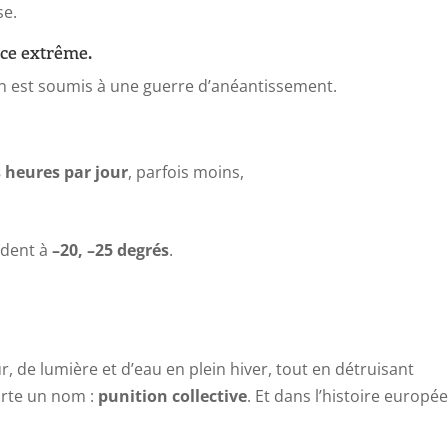
se.
nce extrême.
n est soumis à une guerre d’anéantissement.
s heures par jour
, parfois moins,
ndent à
–20, –25 degrés
.
, de lumière et d’eau en plein hiver, tout en détruisant
orte un nom :
punition collective
. Et dans l’histoire europé