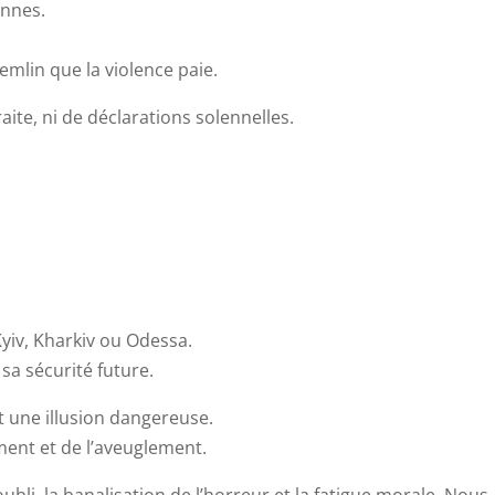
ennes.
mlin que la violence paie.
te, ni de déclarations solennelles.
yiv, Kharkiv ou Odessa.
 sa sécurité future.
st une illusion dangereuse.
ment et de l’aveuglement.
ubli, la banalisation de l’horreur et la fatigue morale. Nous