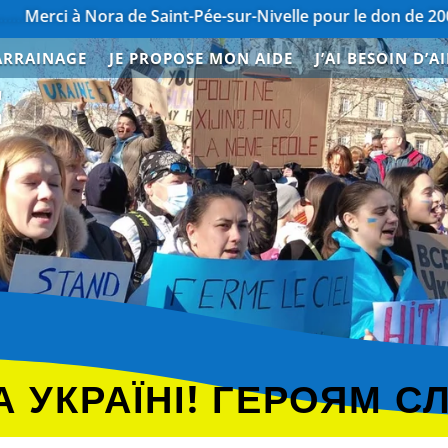
Nora de Saint-Pée-sur-Nivelle pour le don de 200€
……………
ARRAINAGE
JE PROPOSE MON AIDE
J’AI BESOIN D’A
E
 УКРАЇНІ! ГЕРОЯМ С