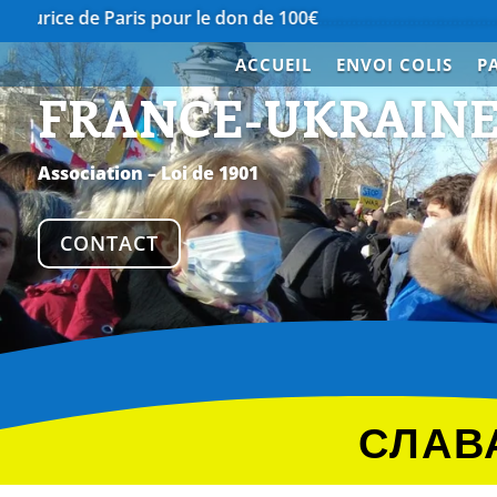
 Paris pour le don de 100€
…………………………………….
Merci à 
ACCUEIL
ENVOI COLIS
P
FRANCE-UKRAIN
Association – Loi de 1901
CONTACT
СЛАВА