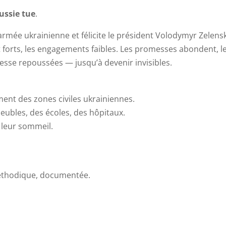
ussie tue
.
armée ukrainienne et félicite le président Volodymyr Zelens
t forts, les engagements faibles. Les promesses abondent, l
cesse repoussées — jusqu’à devenir invisibles.
ent des zones civiles ukrainiennes.
ubles, des écoles, des hôpitaux.
 leur sommeil.
éthodique, documentée.