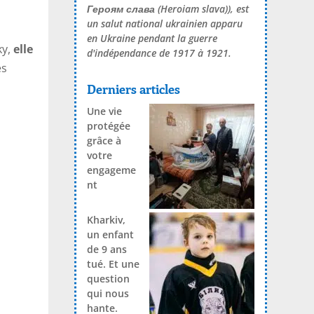
Героям слава
(Heroiam slava)), est
un salut national ukrainien apparu
en Ukraine pendant la guerre
ky,
elle
d'indépendance de 1917 à 1921.
es
Derniers articles
Une vie
protégée
grâce à
votre
engageme
nt
Kharkiv,
un enfant
de 9 ans
tué. Et une
question
qui nous
hante.