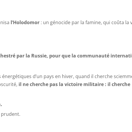
anisa
l’Holodomor
: un génocide par la famine, qui coûta la v
rchestré par la Russie, pour que la communauté internat
 énergétiques d’un pays en hiver, quand il cherche sciemm
bscurité,
il ne cherche pas la victoire militaire : il cherche
.
e prudent.