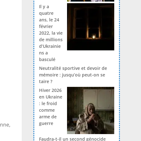
Il y a
quatre
ans, le 24
février
2022, la vie
de millions
d’Ukrainie
ns a
basculé
Neutralité sportive et devoir de
mémoire : jusqu’où peut-on se
taire ?
Hiver 2026
en Ukraine
: le froid
comme
arme de
guerre
enne,
Faudra-t-il un second génocide