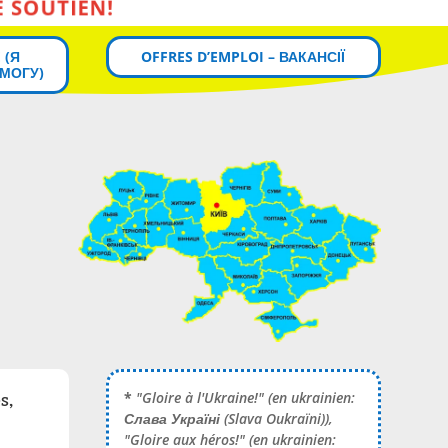
 (Я
OFFRES D’EMPLOI – ВАКАНСІЇ
МОГУ)
s,
*
"Gloire à l'Ukraine!" (en ukrainien:
Слава Україні
(Slava Oukraïni)),
"Gloire aux héros!" (en ukrainien: