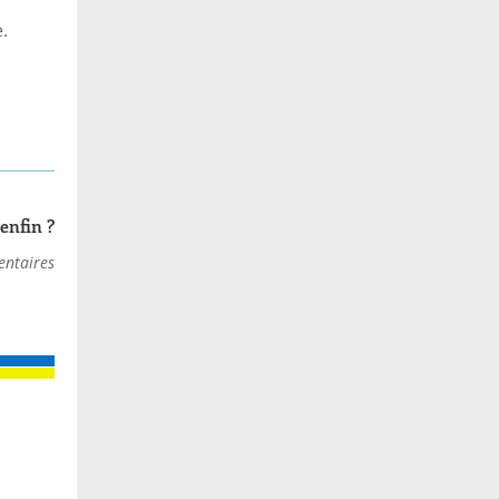
.
enfin ?
ntaires