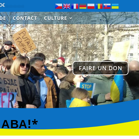
……………………….
Merci à Paul de Saint-Cloud pour le don de 
IDE
CONTACT
CULTURE
FAIRE UN DON
ЛАВА!*