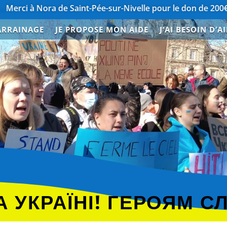
ora de Saint-Pée-sur-Nivelle pour le don de 200€
………………
ARRAINAGE
JE PROPOSE MON AIDE
J’AI BESOIN D’A
E
 УКРАЇНІ! ГЕРОЯМ С