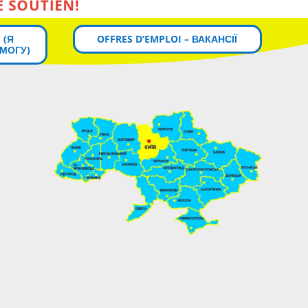
 (Я
OFFRES D’EMPLOI – ВАКАНСІЇ
МОГУ)