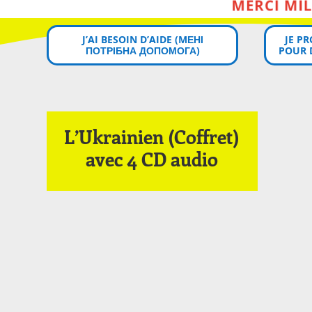
J’AI BESOIN D’AIDE (MЕНІ
JE P
ПОТРІБНА ДОПОМОГА)
POUR 
L’Ukrainien (Coffret)
avec 4 CD audio