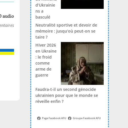
d’Ukrainie
ns a
D audio
basculé
Neutralité sportive et devoir de
ntaires
mémoire : jusqu’où peut-on se
taire ?
Hiver 2026
en Ukraine
: le froid
comme
arme de
guerre
Faudra-t-il un second génocide
ukrainien pour que le monde se
réveille enfin ?
Page Facebook AFU
Groupe Facebook AFU