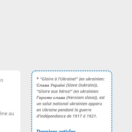
*
"Gloire à l'Ukraine!" (en ukrainien:
on
Слава Україні
(Slava Oukraïni)),
"Gloire aux héros!" (en ukrainien:
Героям слава
(Heroiam slava)), est
un salut national ukrainien apparu
en Ukraine pendant la guerre
mène au
d'indépendance de 1917 à 1921.
Derniers articles