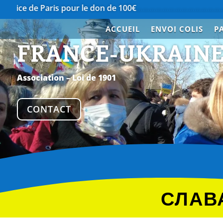
aris pour le don de 100€
…………………………………….
Merci à N
ACCUEIL
ENVOI COLIS
P
FRANCE-UKRAIN
Association – Loi de 1901
CONTACT
СЛАВА