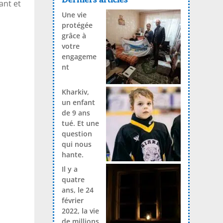
ant et
Une vie
protégée
grâce à
votre
engageme
nt
Kharkiv,
un enfant
de 9 ans
tué. Et une
question
qui nous
hante.
Il y a
quatre
ans, le 24
février
2022, la vie
de millions