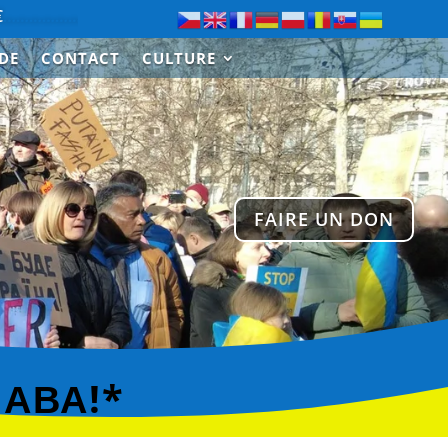
…………………….
Merci à Paul de Saint-Cloud pour le don de 30
IDE
CONTACT
CULTURE
FAIRE UN DON
ЛАВА!*