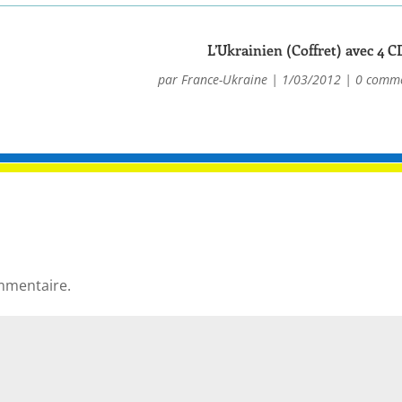
L’Ukrainien (Coffret) avec 4 C
par
France-Ukraine
|
1/03/2012
|
0 comme
mmentaire.