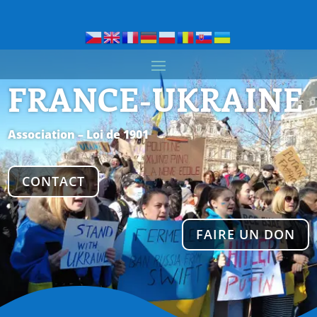
FRANCE-UKRAINE
Association – Loi de 1901
CONTACT
FAIRE UN DON