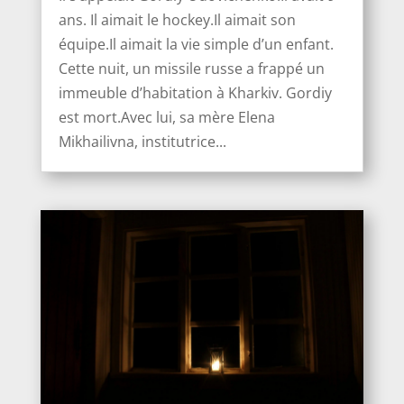
ans. Il aimait le hockey.Il aimait son
équipe.Il aimait la vie simple d’un enfant.
Cette nuit, un missile russe a frappé un
immeuble d’habitation à Kharkiv. Gordiy
est mort.Avec lui, sa mère Elena
Mikhailivna, institutrice...