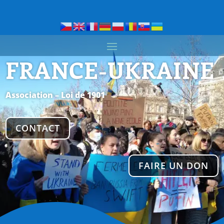
FRANCE-UKRAINE
Association – Loi de 1901
CONTACT
FAIRE UN DON