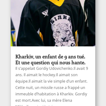
Kharkiv, un enfant de 9 ans tué.
Et une question qui nous hante.
Il s’appelait Gordiy Udovichenko.Il avait 9
ans. Il aimait le hockey.Il aimait son
équipe.Il aimait la vie simple d’un enfant.
Cette nuit, un missile russe a frappé un
immeuble d’habitation à Kharkiv. Gordiy
est mort.Avec lui, sa mère Elena