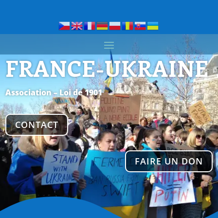
FRANCE-UKRAINE
Association – Loi de 1901
CONTACT
FAIRE UN DON