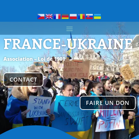
FRANCE-UKRAINE
Association – Loi de 1901
CONTACT
FAIRE UN DON