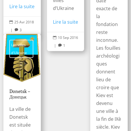
villes
date
Lire la suite
d’Ukraine
exacte de
la
Lire la suite
25 Avr 2018

fondation
|
3

reste
10 Sep 2016

inconnue.
Les villes
|
1

Les fouilles
d'Ukraine
archéologi
ques
donnent
lieu de
croire que
Donetsk –
Kiev est
Донецьк
devenu
La ville de
une ville à
Donetsk
la fin de IXè
est située
siècle. Kiev