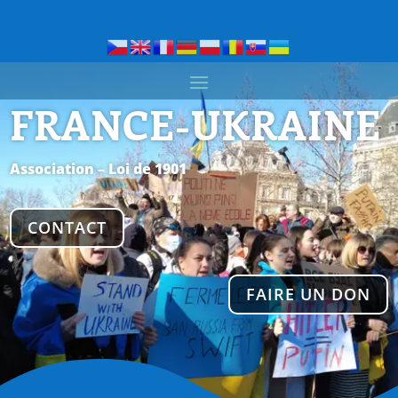
FRANCE-UKRAINE
Association – Loi de 1901
CONTACT
FAIRE UN DON