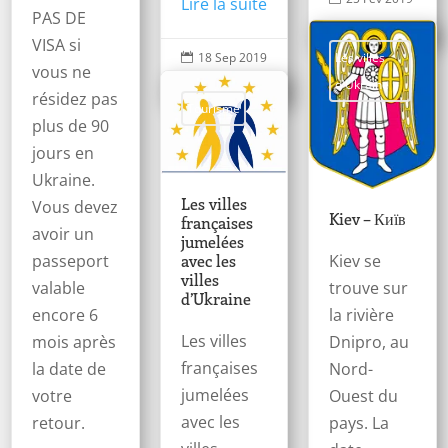
Lire la suite
PAS DE
|
0

VISA si
18 Sep 2019
Les villes

vous ne
|
0
d'Ukraine

résidez pas
Tourisme
plus de 90
jours en
Ukraine.
Les villes
Vous devez
Kiev – Київ
françaises
avoir un
jumelées
passeport
Kiev se
avec les
villes
valable
trouve sur
d’Ukraine
encore 6
la rivière
Les villes
mois après
Dnipro, au
françaises
la date de
Nord-
jumelées
votre
Ouest du
avec les
retour.
pays. La