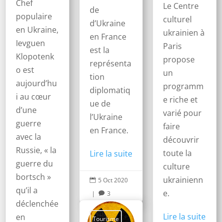
Chef
Le Centre
de
populaire
culturel
d’Ukraine
en Ukraine,
ukrainien à
en France
Ievguen
Paris
est la
Klopotenk
propose
représenta
o est
un
tion
aujourd’hu
programm
diplomatiq
i au cœur
e riche et
ue de
d’une
varié pour
l’Ukraine
guerre
faire
en France.
avec la
découvrir
Russie, « la
toute la
Lire la suite
guerre du
culture
bortsch »
ukrainienn
5 Oct 2020

qu’il a
e.
|
3

déclenchée
Lire la suite
en
Tourisme