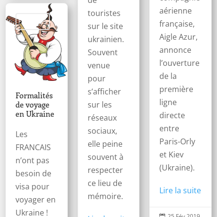
de
aérienne
touristes
Formalités
française,
sur le site
Aigle Azur,
ukrainien.
annonce
Souvent
l’ouverture
venue
de la
pour
première
s’afficher
Formalités
ligne
de voyage
sur les
en Ukraine
directe
réseaux
entre
sociaux,
Les
Paris-Orly
elle peine
FRANCAIS
et Kiev
souvent à
n’ont pas
(Ukraine).
respecter
besoin de
ce lieu de
visa pour
Lire la suite
mémoire.
voyager en
Ukraine !
25 Fév 2019
