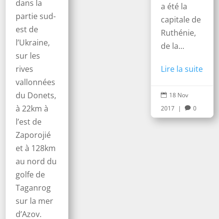
dans la
a été la
partie sud-
capitale de
est de
Ruthénie,
l’Ukraine,
de la...
sur les
rives
Lire la suite
vallonnées
du Donets,
18 Nov

à 22km à
2017
|
0

l’est de
Zaporojié
et à 128km
au nord du
golfe de
Taganrog
sur la mer
d’Azov.