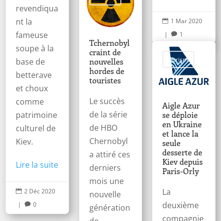
revendiqua
nt la
1 Mar 2020

fameuse
|
1

Tchernobyl
soupe à la
craint de
Tourisme
base de
nouvelles
hordes de
betterave
touristes
et choux
Le succès
comme
Aigle Azur
de la série
patrimoine
se déploie
en Ukraine
de HBO
culturel de
et lance la
Chernobyl
Kiev.
seule
desserte de
a attiré ces
Kiev depuis
Lire la suite
derniers
Paris-Orly
mois une
La
2 Déc 2020

nouvelle
deuxième
|
0

génération
compagnie