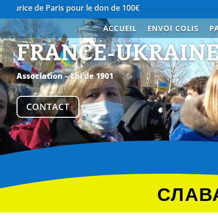
Paris pour le don de 100€
…………………………………….
Merci à N
ACCUEIL
ENVOI COLIS
P
FRANCE-UKRAIN
Association – Loi de 1901
CONTACT
СЛАВА