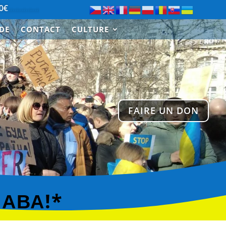
…………………….
Merci à Paul de Saint-Cloud pour le don de 3
IDE
CONTACT
CULTURE
FAIRE UN DON
ЛАВА!*