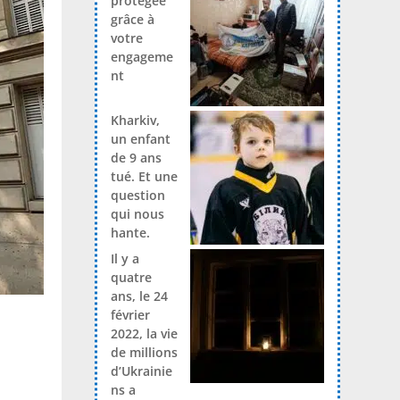
protégée
grâce à
votre
engageme
nt
Kharkiv,
un enfant
de 9 ans
tué. Et une
question
qui nous
hante.
Il y a
quatre
ans, le 24
février
2022, la vie
de millions
d’Ukrainie
ns a