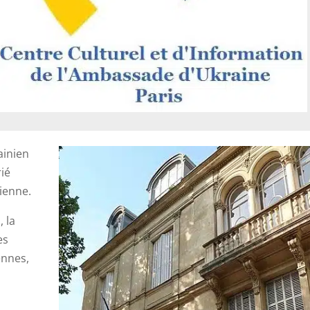
ainien
ié
nienne.
 la
es
ennes,