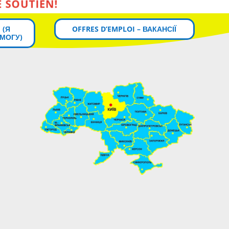
 (Я
OFFRES D’EMPLOI – ВАКАНСІЇ
МОГУ)