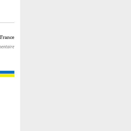
 France
entaire