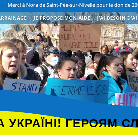
ora de Saint-Pée-sur-Nivelle pour le don de 200€
………………
ARRAINAGE
JE PROPOSE MON AIDE
J’AI BESOIN D’A
E
 УКРАЇНІ! ГЕРОЯМ С