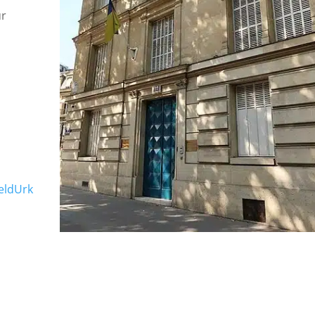
ur
eldUrk