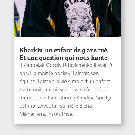
Kharkiv, un enfant de 9 ans tué.
Et une question qui nous hante.
Il s’appelait Gordiy Udovichenko.Il avait 9
ans. Il aimait le hockey.Il aimait son
équipe.Il aimait la vie simple d’un enfant.
Cette nuit, un missile russe a frappé un
immeuble d’habitation à Kharkiv. Gordiy
est mort.Avec lui, sa mère Elena
Mikhailivna, institutrice...