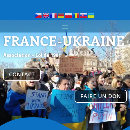
FRANCE-UKRAINE
Association – Loi de 1901
CONTACT
FAIRE UN DON