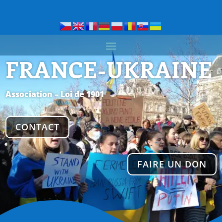
FRANCE-UKRAINE
Association – Loi de 1901
CONTACT
FAIRE UN DON