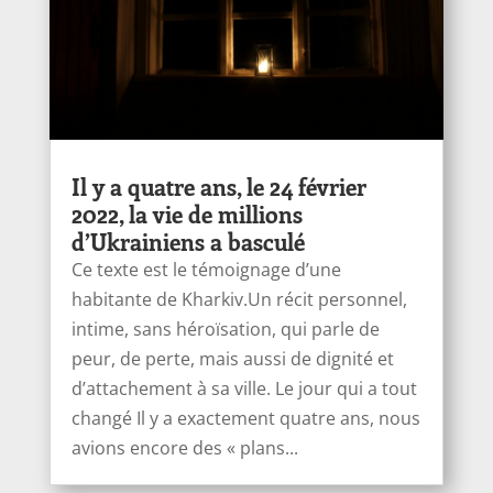
Il y a quatre ans, le 24 février
2022, la vie de millions
d’Ukrainiens a basculé
Ce texte est le témoignage d’une
habitante de Kharkiv.Un récit personnel,
intime, sans héroïsation, qui parle de
peur, de perte, mais aussi de dignité et
d’attachement à sa ville. Le jour qui a tout
changé Il y a exactement quatre ans, nous
avions encore des « plans...