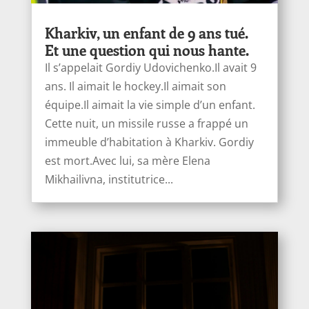
Kharkiv, un enfant de 9 ans tué.
Et une question qui nous hante.
Il s’appelait Gordiy Udovichenko.Il avait 9
ans. Il aimait le hockey.Il aimait son
équipe.Il aimait la vie simple d’un enfant.
Cette nuit, un missile russe a frappé un
immeuble d’habitation à Kharkiv. Gordiy
est mort.Avec lui, sa mère Elena
Mikhailivna, institutrice...