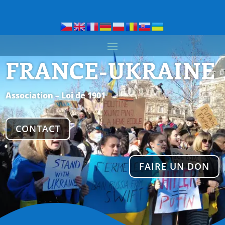
FRANCE-UKRAINE
Association – Loi de 1901
CONTACT
FAIRE UN DON