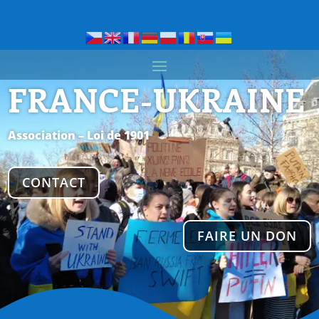
FRANCE-UKRAINE
Association – Loi de 1901
CONTACT
FAIRE UN DON