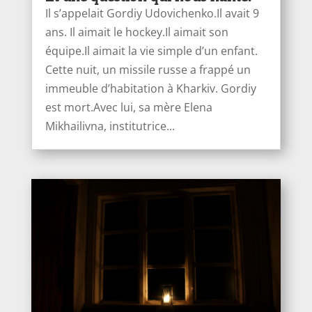
Il s’appelait Gordiy Udovichenko.Il avait 9
ans. Il aimait le hockey.Il aimait son
équipe.Il aimait la vie simple d’un enfant.
Cette nuit, un missile russe a frappé un
immeuble d’habitation à Kharkiv. Gordiy
est mort.Avec lui, sa mère Elena
Mikhailivna, institutrice...