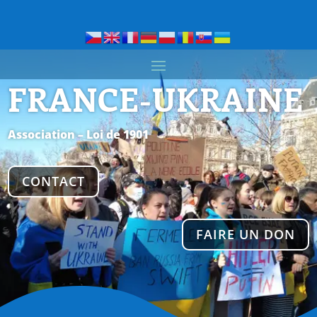
FRANCE-UKRAINE
Association – Loi de 1901
CONTACT
FAIRE UN DON