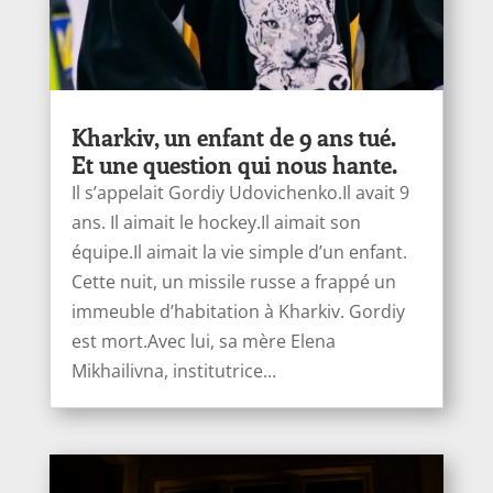
Kharkiv, un enfant de 9 ans tué.
Et une question qui nous hante.
Il s’appelait Gordiy Udovichenko.Il avait 9
ans. Il aimait le hockey.Il aimait son
équipe.Il aimait la vie simple d’un enfant.
Cette nuit, un missile russe a frappé un
immeuble d’habitation à Kharkiv. Gordiy
est mort.Avec lui, sa mère Elena
Mikhailivna, institutrice...