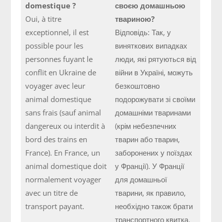
domestique ?
своєю домашньою
Oui, à titre
твариною?
exceptionnel, il est
Відповідь: Так, у
possible pour les
виняткових випадках
personnes fuyant le
люди, які рятуються від
conflit en Ukraine de
війни в Україні, можуть
voyager avec leur
безкоштовно
animal domestique
подорожувати зі своїми
sans frais (sauf animal
домашніми тваринами
dangereux ou interdit à
(крім небезпечних
bord des trains en
тварин або тварин,
France). En France, un
заборонених у поїздах
animal domestique doit
у Франції). У Франції
normalement voyager
для домашньої
avec un titre de
тварини, як правило,
transport payant.
необхідно також брати
транспортного квитка.