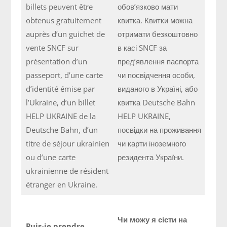
billets peuvent être
обов’язково мати
obtenus gratuitement
квитка. Квитки можна
auprès d’un guichet de
отримати безкоштовно
vente SNCF sur
в касі SNCF за
présentation d’un
пред’явлення паспорта
passeport, d’une carte
чи посвідчення особи,
d’identité émise par
виданого в Україні, або
l’Ukraine, d’un billet
квитка Deutsche Bahn
HELP UKRAINE de la
HELP UKRAINE,
Deutsche Bahn, d’un
посвідки на проживання
titre de séjour ukrainien
чи карти іноземного
ou d’une carte
резидента України.
ukrainienne de résident
étranger en Ukraine.
Чи можу я сісти на
Puis-je prendre