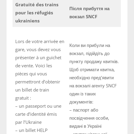
Gratuité des trains
Після прибуття на
pour les réfugiés
вокзал SNCF
ukrainiens
Lors de votre arrivée en
Коли ви прибули на
gare, vous devez vous
вокзал, підійдіть до
présenter à un guichet
пункту продажу квитків.
de vente. Voici les
Щоб отримати квитка,
pièces qui vous
необхідно пред’явити
permettront d’obtenir
на вокзалі агенту SNCF
un billet de train
один із таких
gratuit :
документів:
– un passeport ou une
– паспорт або
carte d’identité émis
посвідчення особи,
par l’Ukraine
видані в Україні
– un billet HELP
– квиток німецької