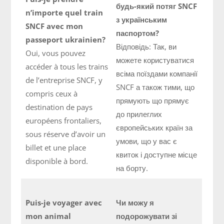
будь-який потяг SNCF
n’importe quel train
з українським
SNCF avec mon
паспортом?
passeport ukrainien?
Відповідь: Так, ви
Oui, vous pouvez
можете користуватися
accéder à tous les trains
всіма поїздами компанії
de l’entreprise SNCF, y
SNCF а також тими, що
compris ceux à
прямують що прямує
destination de pays
до прилеглих
européens frontaliers,
європейських країн за
sous réserve d’avoir un
умови, що у вас є
billet et une place
квиток і доступне місце
disponible à bord.
на борту.
Puis-je voyager avec
Чи можу я
mon animal
подорожувати зі