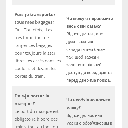
Puis-je transporter
Чи можу я перевозити
tous mes bagages?
весь свій багаж?
Oui. Toutefois, il est
Відповідь: так, але
très important de
дуже важливо
ranger ces bagages
складати цей багаж
pour toujours laisser
так, щоб завжди
libres les accès dans les
залишати вільний
couloirs et devant les
доступ до коридорів та
portes du train.
перед дверима поїзда.
Dois-je porter le
Чи необхідно носити
masque ?
маску?
Le port du masque est
Відповідь: носіння
obligatoire à bord des
маски є обов’язковим в
trains, tout au long du