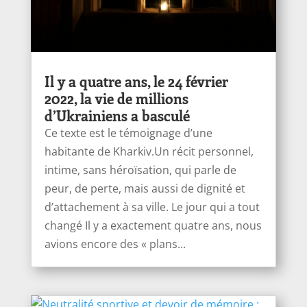
Il y a quatre ans, le 24 février
2022, la vie de millions
d’Ukrainiens a basculé
Ce texte est le témoignage d’une
habitante de Kharkiv.Un récit personnel,
intime, sans héroïsation, qui parle de
peur, de perte, mais aussi de dignité et
d’attachement à sa ville. Le jour qui a tout
changé Il y a exactement quatre ans, nous
avions encore des « plans...