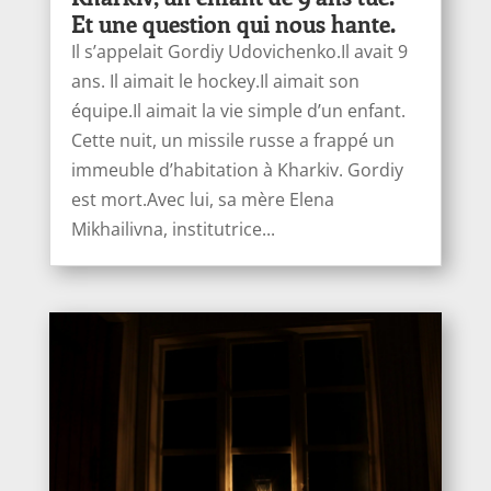
Et une question qui nous hante.
Il s’appelait Gordiy Udovichenko.Il avait 9
ans. Il aimait le hockey.Il aimait son
équipe.Il aimait la vie simple d’un enfant.
Cette nuit, un missile russe a frappé un
immeuble d’habitation à Kharkiv. Gordiy
est mort.Avec lui, sa mère Elena
Mikhailivna, institutrice...