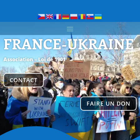
FRANCE-UKRAINE
Association – Loi de 1901
CONTACT
FAIRE UN DON