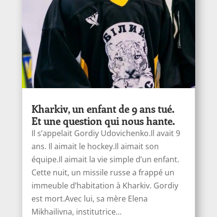
Kharkiv, un enfant de 9 ans tué.
Et une question qui nous hante.
Il s’appelait Gordiy Udovichenko.Il avait 9
ans. Il aimait le hockey.Il aimait son
équipe.Il aimait la vie simple d’un enfant.
Cette nuit, un missile russe a frappé un
immeuble d’habitation à Kharkiv. Gordiy
est mort.Avec lui, sa mère Elena
Mikhailivna, institutrice...