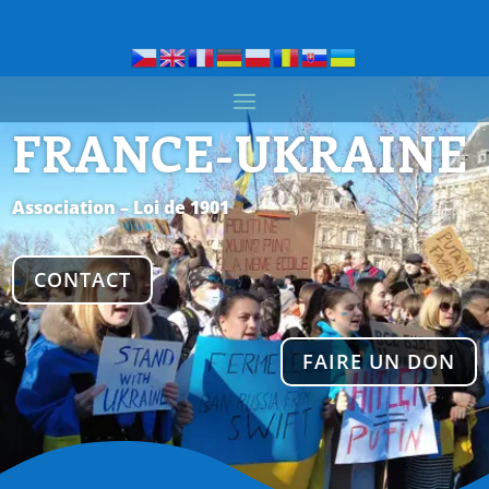
FRANCE-UKRAINE
Association – Loi de 1901
CONTACT
FAIRE UN DON