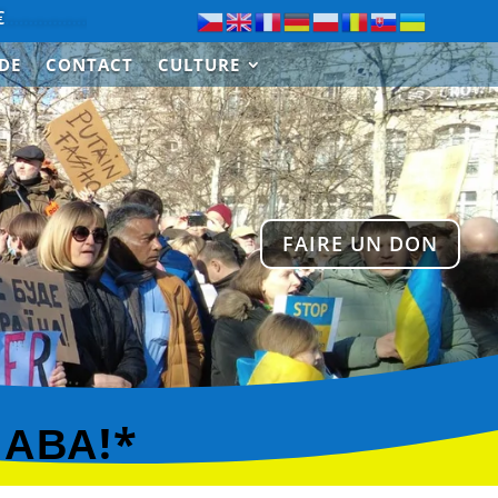
…………………….
Merci à Paul de Saint-Cloud pour le don de 3
IDE
CONTACT
CULTURE
FAIRE UN DON
ЛАВА!*