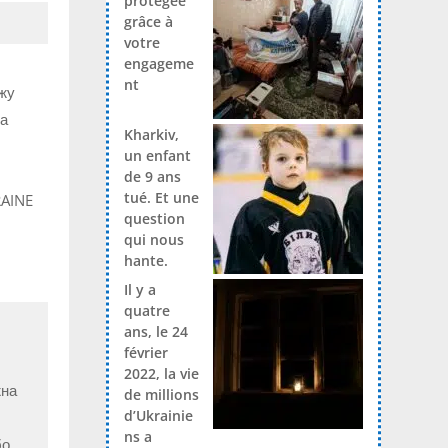
protégée
grâce à
votre
engageme
nt
ажу
на
Kharkiv,
un enfant
de 9 ans
tué. Et une
RAINE
question
qui nous
hante.
Il y a
quatre
ans, le 24
février
2022, la vie
жна
de millions
d’Ukrainie
ns a
бо