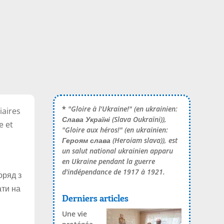
*
"Gloire à l'Ukraine!" (en ukrainien:
iaires
Слава Україні
(Slava Oukraïni)),
e et
"Gloire aux héros!" (en ukrainien:
Героям слава
(Heroiam slava)), est
un salut national ukrainien apparu
en Ukraine pendant la guerre
d'indépendance de 1917 à 1921.
оряд з
ати на
Derniers articles
Une vie