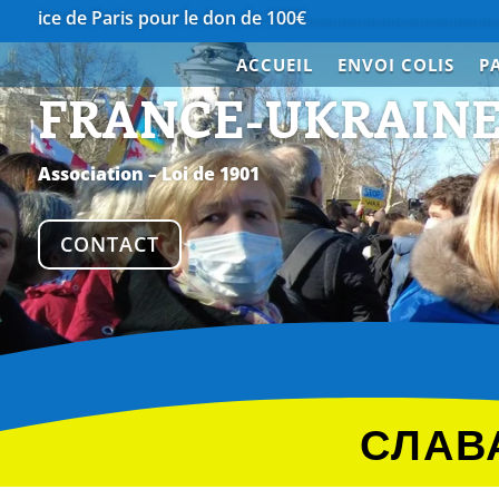
Paris pour le don de 100€
…………………………………….
Merci à N
ACCUEIL
ENVOI COLIS
P
FRANCE-UKRAIN
Association – Loi de 1901
CONTACT
СЛАВА