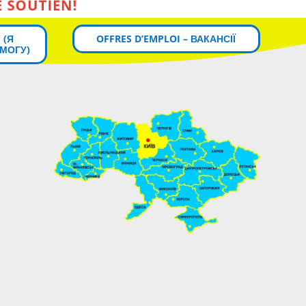
 (Я
OFFRES D’EMPLOI – ВАКАНСІЇ
МОГУ)