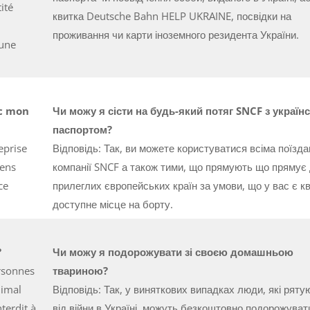
ité
квитка Deutsche Bahn HELP UKRAINE, посвідки на
проживання чи карти іноземного резидента України.
’une
ec mon
Чи можу я сісти на будь-який потяг SNCF з україн
паспортом?
eprise
Відповідь: Так, ви можете користуватися всіма поїзд
éens
компанії SNCF а також тими, що прямують що прямує
ce
прилеглих європейських країн за умови, що у вас є кв
доступне місце на борту.
?
Чи можу я подорожувати зі своєю домашньою
ersonnes
твариною?
nimal
Відповідь: Так, у виняткових випадках люди, які ряту
terdit à
від війни в Україні, можуть безкоштовно подорожувати