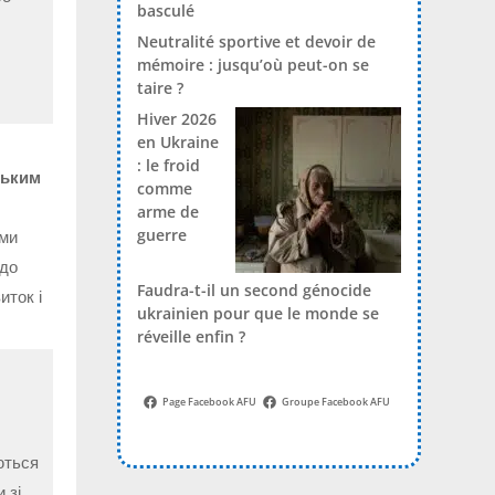
basculé
Neutralité sportive et devoir de
mémoire : jusqu’où peut-on se
taire ?
Hiver 2026
en Ukraine
: le froid
ським
comme
arme de
guerre
ами
 до
Faudra-t-il un second génocide
иток і
ukrainien pour que le monde se
réveille enfin ?
Page Facebook AFU
Groupe Facebook AFU
ються
 зі