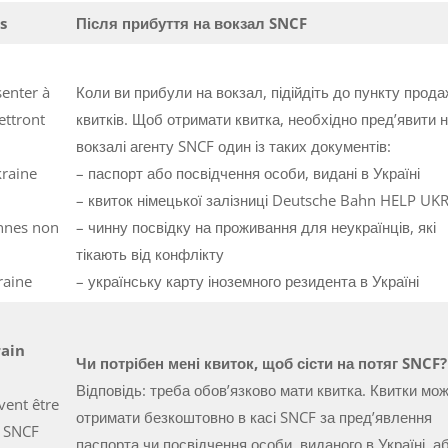
s
Після прибуття на вокзал SNCF
senter à
Коли ви прибули на вокзал, підійдіть до пункту прод
ettront
квитків. Щоб отримати квитка, необхідно пред’явити 
вокзалі агенту SNCF один із таких документів:
kraine
– паспорт або посвідчення особи, видані в Україні
– квиток німецької залізниці Deutsche Bahn HELP UK
onnes non
– чинну посвідку на проживання для неукраїнців, які
тікають від конфлікту
raine
– українську карту іноземного резидента в Україні
rain
Чи потрібен мені квиток, щоб сісти на потяг SNCF?
Відповідь: треба обов’язково мати квитка. Квитки мо
uvent être
отримати безкоштовно в касі SNCF за пред’явлення
e SNCF
паспорта чи посвідчення особи, виданого в Україні, а