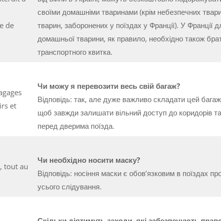
своїми домашніми тваринами (крім небезпечних твар
e de
тварин, заборонених у поїздах у Франції). У Франції д
домашньої тварини, як правило, необхідно також бра
транспортного квитка.
Чи можу я перевозити весь свій багаж?
bagages
Відповідь: так, але дуже важливо складати цей багаж
irs et
щоб завжди залишати вільний доступ до коридорів т
перед дверима поїзда.
Чи необхідно носити маску?
, tout au
Відповідь: носіння маски є обов’язковим в поїздах пр
усього слідування.
Скільки діятимуть заходи, які забезпечують прав