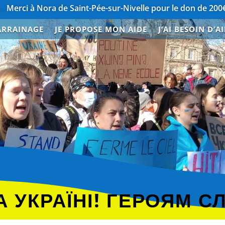
ora de Saint-Pée-sur-Nivelle pour le don de 200€
………………
ARRAINAGE
JE PROPOSE MON AIDE
J’AI BESOIN D’A
E
 УКРАЇНІ! ГЕРОЯМ С