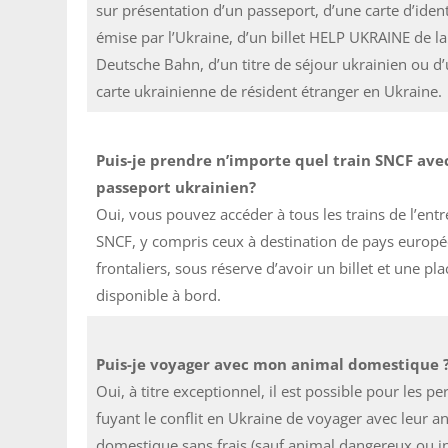
sur présentation d’un passeport, d’une carte d’ident
émise par l’Ukraine, d’un billet HELP UKRAINE de la
Deutsche Bahn, d’un titre de séjour ukrainien ou d
carte ukrainienne de résident étranger en Ukraine.
Puis-je prendre n’importe quel train SNCF av
passeport ukrainien?
Oui, vous pouvez accéder à tous les trains de l’entr
SNCF, y compris ceux à destination de pays europ
frontaliers, sous réserve d’avoir un billet et une pla
disponible à bord.
Puis-je voyager avec mon animal domestique 
Oui, à titre exceptionnel, il est possible pour les p
fuyant le conflit en Ukraine de voyager avec leur a
domestique sans frais (sauf animal dangereux ou in