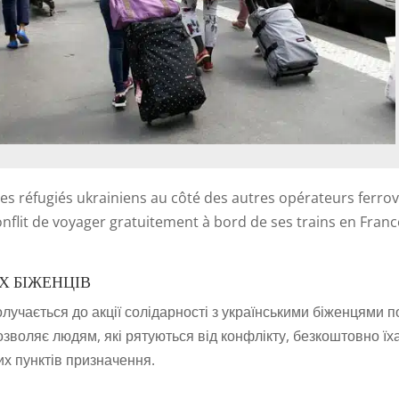
les réfugiés ukrainiens au côté des autres opérateurs ferrov
flit de voyager gratuitement à bord de ses trains en Franc
Х БІЖЕНЦІВ
лучається до акції солідарності з українськими біженцями п
воляє людям, які рятуються від конфлікту, безкоштовно їх
их пунктів призначення.