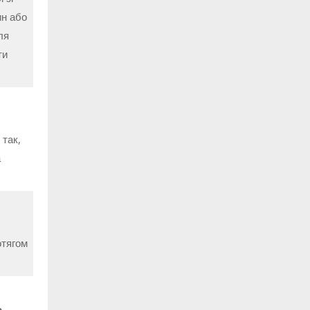
ин або
ля
ти
 так,
а
отягом
о