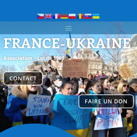
FRANCE-UKRAINE
Association – Loi de 1901
CONTACT
FAIRE UN DON