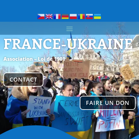
FRANCE-UKRAINE
Association – Loi de 1901
CONTACT
FAIRE UN DON