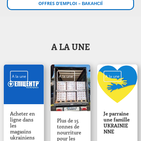
OFFRES D’EMPLOI – ВАКАНСІЇ
A LA UNE
A la une
A la une
A la une
Acheter en
Je parraine
ligne dans
une famille
Plus de 15
les
UKRAINIE
tonnes de
magasins
NNE
nourriture
ukrainiens
pour les