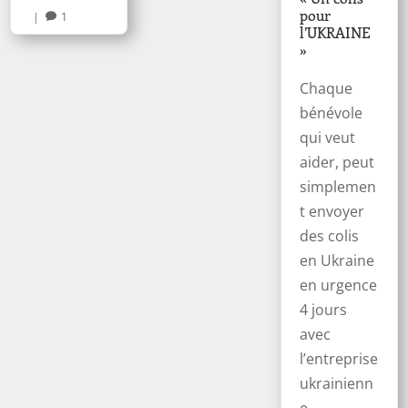
pour
|
1

l’UKRAINE
»
Chaque
bénévole
qui veut
aider, peut
simplemen
t envoyer
des colis
en Ukraine
en urgence
4 jours
avec
l’entreprise
ukrainienn
e