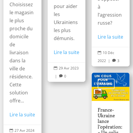
Choisissez
pour aider
à
le magasin
les
l’agression
le plus
Ukrainiens
russe?
proche du
les plus
domicile
Lire la suite
démunis.
de
Lire la suite
livraison
10 Déc

dans la
2022
|
3

ville de
29 Avr 2023

résidence.
|
0

A la une
Cette
solution
offre...
France-
Lire la suite
Ukraine
lance
l’opération:
27 Avr 2024

« Un colis