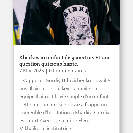
Kharkiv, un enfant de 9 ans tué. Et une
question qui nous hante.
7 Mar 2026
| 0 Commentaires
Il s’appelait Gordiy Udovichenko.Il avait 9
ans. Il aimait le hockey.Il aimait son
équipe.Il aimait la vie simple d’un enfant.
Cette nuit, un missile russe a frappé un
immeuble d’habitation à Kharkiv. Gordiy
est mort.Avec lui, sa mère Elena
Mikhailivna, institutrice...