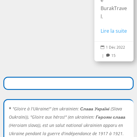
BurakTrave
l.
Lire la suite
1 Déc 2022

|
15

*
"Gloire à l'Ukraine!" (en ukrainien:
Слава Україні
(Slava
Oukraïni)), "Gloire aux héros!" (en ukrainien:
Героям слава
(Heroiam slava)), est un salut national ukrainien apparu en
Ukraine pendant la guerre d'indépendance de 1917 à 1921.