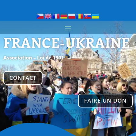
FRANCE-UKRAINE
Association – Loi de 1901
CONTACT
FAIRE UN DON