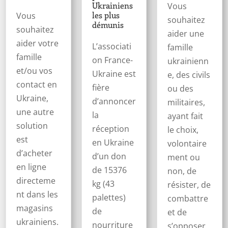
Ukrainiens
Vous
les plus
Vous
souhaitez
démunis
souhaitez
aider une
aider votre
L’associati
famille
famille
on France-
ukrainienn
et/ou vos
Ukraine est
e, des civils
contact en
fière
ou des
Ukraine,
d’annoncer
militaires,
une autre
la
ayant fait
solution
réception
le choix,
est
en Ukraine
volontaire
d’acheter
d’un don
ment ou
en ligne
de 15376
non, de
directeme
kg (43
résister, de
nt dans les
palettes)
combattre
magasins
de
et de
ukrainiens.
nourriture
s’opposer