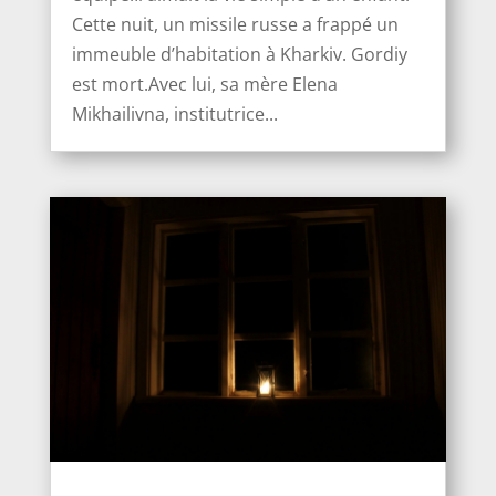
Cette nuit, un missile russe a frappé un
immeuble d’habitation à Kharkiv. Gordiy
est mort.Avec lui, sa mère Elena
Mikhailivna, institutrice...