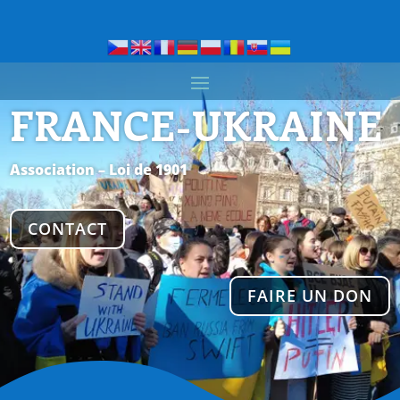
FRANCE-UKRAINE
Association – Loi de 1901
CONTACT
FAIRE UN DON