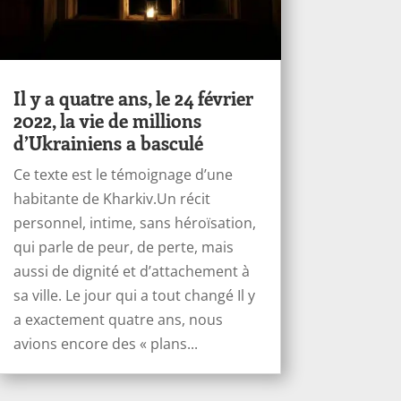
Il y a quatre ans, le 24 février
2022, la vie de millions
d’Ukrainiens a basculé
Ce texte est le témoignage d’une
habitante de Kharkiv.Un récit
personnel, intime, sans héroïsation,
qui parle de peur, de perte, mais
aussi de dignité et d’attachement à
sa ville. Le jour qui a tout changé Il y
a exactement quatre ans, nous
avions encore des « plans...