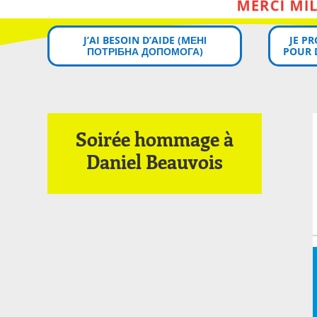
J’AI BESOIN D’AIDE (MЕНІ
JE P
ПОТРІБНА ДОПОМОГА)
POUR 
Soirée hommage à
Daniel Beauvois