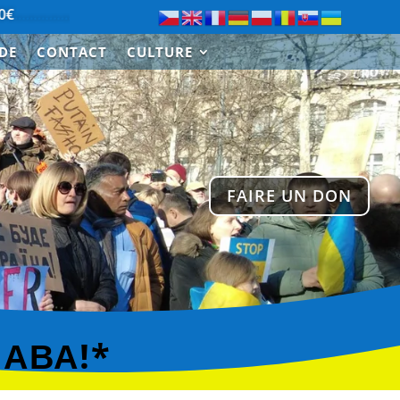
…………………….
Merci à Paul de Saint-Cloud pour le don de 
IDE
CONTACT
CULTURE
FAIRE UN DON
ЛАВА!*