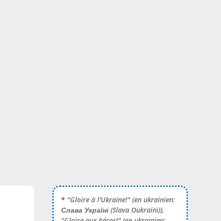
*
"Gloire à l'Ukraine!" (en ukrainien:
Слава Україні
(Slava Oukraïni)),
"Gloire aux héros!" (en ukrainien: