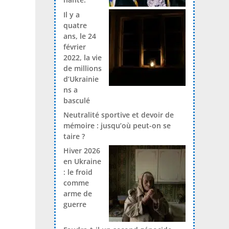
Il y a
quatre
ans, le 24
février
2022, la vie
de millions
d’Ukrainie
ns a
basculé
Neutralité sportive et devoir de
mémoire : jusqu’où peut-on se
taire ?
Hiver 2026
en Ukraine
: le froid
comme
arme de
guerre