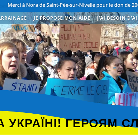
Nora de Saint-Pée-sur-Nivelle pour le don de 200€
………………
ARRAINAGE
JE PROPOSE MON AIDE
J’AI BESOIN D’A
E
 УКРАЇНІ! ГЕРОЯМ С