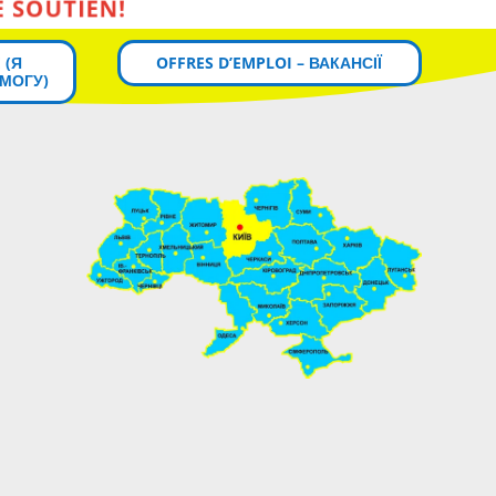
 (Я
OFFRES D’EMPLOI – ВАКАНСІЇ
МОГУ)