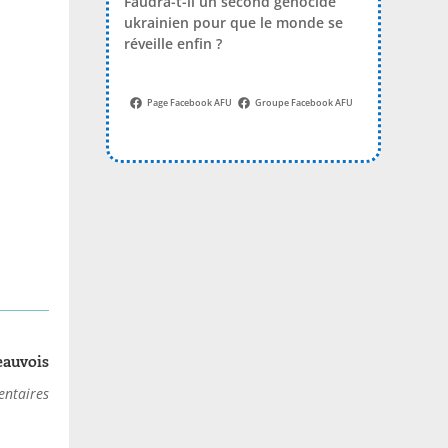
Faudra-t-il un second génocide
ukrainien pour que le monde se
réveille enfin ?
Page Facebook AFU
Groupe Facebook AFU
eauvois
ntaires