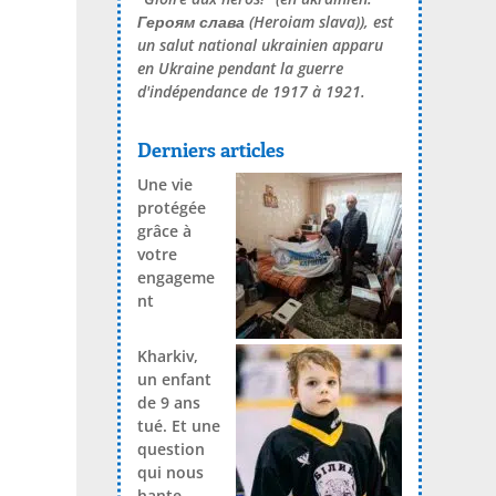
Героям слава
(Heroiam slava)), est
un salut national ukrainien apparu
en Ukraine pendant la guerre
d'indépendance de 1917 à 1921.
Derniers articles
Une vie
protégée
grâce à
votre
engageme
nt
Kharkiv,
un enfant
de 9 ans
tué. Et une
question
qui nous
hante.