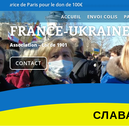
 Paris pour le don de 100€
…………………………………….
Merci à 
ACCUEIL
ENVOI COLIS
P
FRANCE-UKRAIN
Association – Loi de 1901
CONTACT
СЛАВА