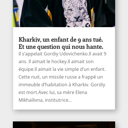
Kharkiv, un enfant de 9 ans tué.
Et une question qui nous hante.
Il s’appelait Gordiy Udovichenko.Il avait 9
ans. Il aimait le hockey.Il aimait son
équipe.Il aimait la vie simple d’un enfant.
Cette nuit, un missile russe a frappé un
immeuble d’habitation à Kharkiv. Gordiy
est mort.Avec lui, sa mère Elena
Mikhailivna, institutrice...