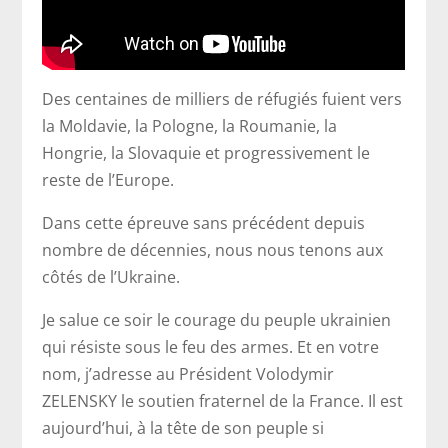
Des centaines de milliers de réfugiés fuient vers
la Moldavie, la Pologne, la Roumanie, la
Hongrie, la Slovaquie et progressivement le
reste de l’Europe.
Dans cette épreuve sans précédent depuis
nombre de décennies, nous nous tenons aux
côtés de l’Ukraine.
Je salue ce soir le courage du peuple ukrainien
qui résiste sous le feu des armes. Et en votre
nom, j’adresse au Président Volodymir
ZELENSKY le soutien fraternel de la France. Il est
aujourd’hui, à la tête de son peuple si