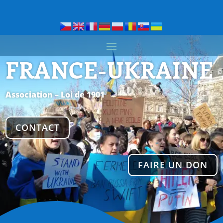
FRANCE-UKRAINE
Association – Loi de 1901
CONTACT
FAIRE UN DON