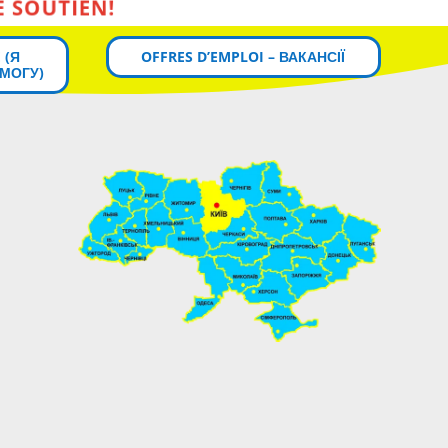
 (Я
OFFRES D’EMPLOI – ВАКАНСІЇ
МОГУ)