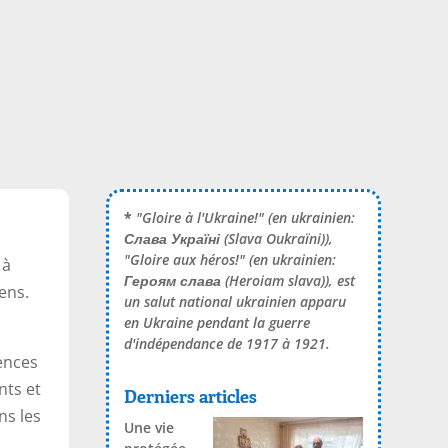
*
"Gloire à l'Ukraine!" (en ukrainien:
Слава Україні
(Slava Oukraïni)),
"Gloire aux héros!" (en ukrainien:
 à
Героям слава
(Heroiam slava)), est
ens.
un salut national ukrainien apparu
en Ukraine pendant la guerre
d'indépendance de 1917 à 1921.
ences
nts et
Derniers articles
ns les
Une vie