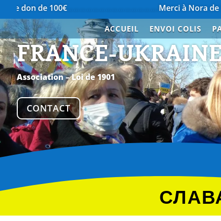
de 100€
…………………………………….
Merci à Nora de Saint-Pée-s
ACCUEIL
ENVOI COLIS
P
FRANCE-UKRAIN
Association – Loi de 1901
CONTACT
СЛАВА