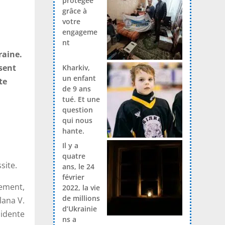
protégée
grâce à
votre
engageme
nt
raine.
isent
Kharkiv,
un enfant
te
de 9 ans
tué. Et une
question
qui nous
hante.
Il y a
quatre
site.
ans, le 24
février
ement,
2022, la vie
de millions
tlana V.
d’Ukrainie
sidente
ns a