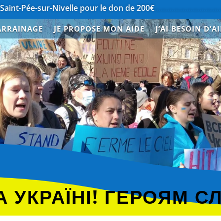
ur-Nivelle pour le don de 200€
…………………………………….
Merc
ARRAINAGE
JE PROPOSE MON AIDE
J’AI BESOIN D’A
E
 УКРАЇНІ! ГЕРОЯМ С