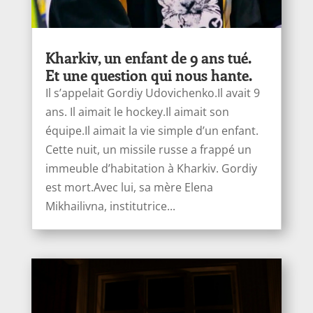
Kharkiv, un enfant de 9 ans tué.
Et une question qui nous hante.
Il s’appelait Gordiy Udovichenko.Il avait 9
ans. Il aimait le hockey.Il aimait son
équipe.Il aimait la vie simple d’un enfant.
Cette nuit, un missile russe a frappé un
immeuble d’habitation à Kharkiv. Gordiy
est mort.Avec lui, sa mère Elena
Mikhailivna, institutrice...