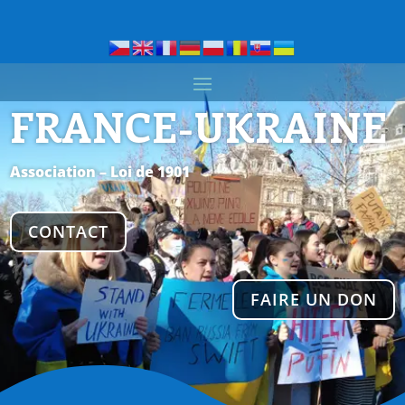
FRANCE-UKRAINE
Association – Loi de 1901
CONTACT
FAIRE UN DON