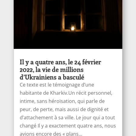
Il y a quatre ans, le 24 février
2022, la vie de millions
d’Ukrainiens a basculé
Ce texte est le témoignage d’une
habitante de Kharkiv.Un récit personnel,
intime, sans héroïsation, qui parle de
peur, de perte, mais aussi de dignité et
d’attachement à sa ville. Le jour qui a tout
changé Il y a exactement quatre ans, nous
avions encore des « plans...