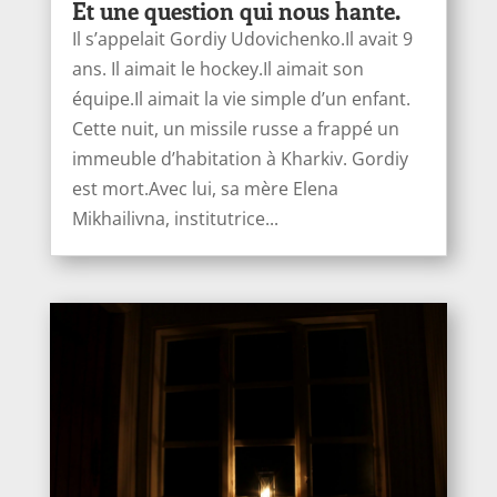
Et une question qui nous hante.
Il s’appelait Gordiy Udovichenko.Il avait 9
ans. Il aimait le hockey.Il aimait son
équipe.Il aimait la vie simple d’un enfant.
Cette nuit, un missile russe a frappé un
immeuble d’habitation à Kharkiv. Gordiy
est mort.Avec lui, sa mère Elena
Mikhailivna, institutrice...