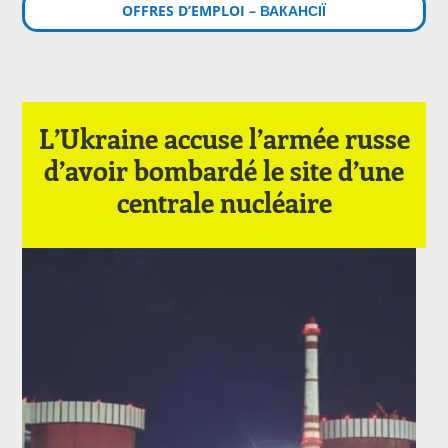
OFFRES D’EMPLOI – ВАКАНСІЇ
L’Ukraine accuse l’armée russe
d’avoir bombardé le site d’une
centrale nucléaire