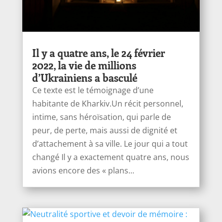
Il y a quatre ans, le 24 février
2022, la vie de millions
d’Ukrainiens a basculé
Ce texte est le témoignage d’une
habitante de Kharkiv.Un récit personnel,
intime, sans héroïsation, qui parle de
peur, de perte, mais aussi de dignité et
d’attachement à sa ville. Le jour qui a tout
changé Il y a exactement quatre ans, nous
avions encore des « plans...