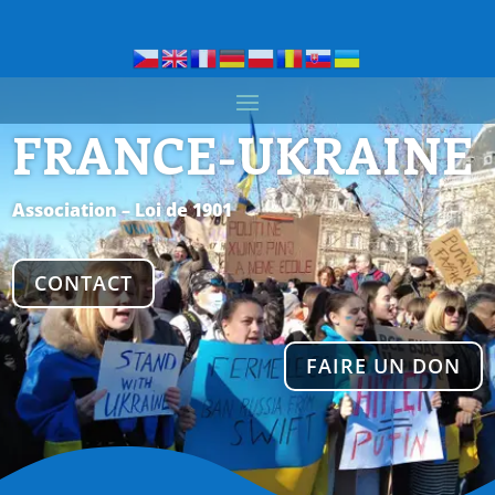
FRANCE-UKRAINE
Association – Loi de 1901
CONTACT
FAIRE UN DON