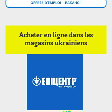
OFFRES D’EMPLOI – ВАКАНСІЇ
Acheter en ligne dans les
magasins ukrainiens