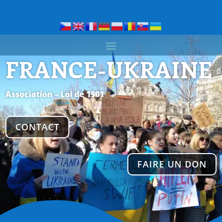
FRANCE-UKRAINE
Association – Loi de 1901
CONTACT
FAIRE UN DON