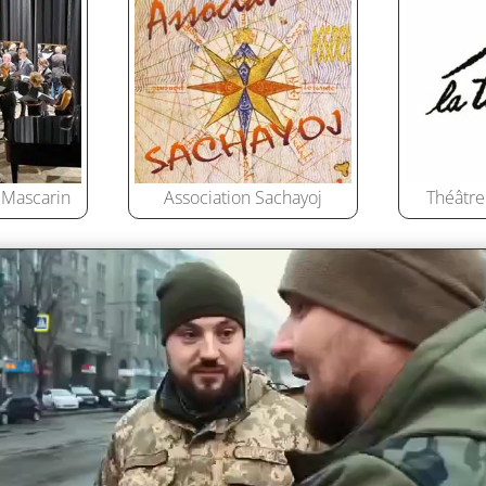
 Mascarin
Association Sachayoj
Théâtre