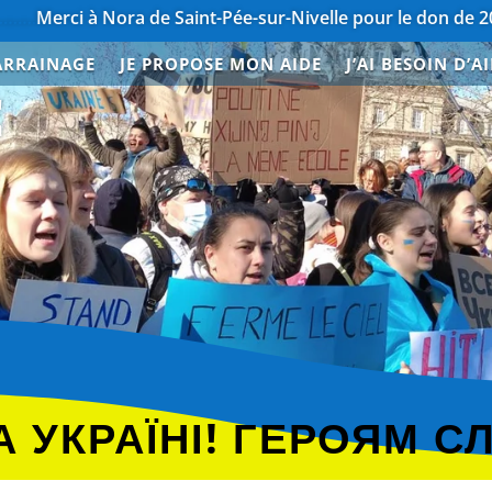
a de Saint-Pée-sur-Nivelle pour le don de 200€
…………………
ARRAINAGE
JE PROPOSE MON AIDE
J’AI BESOIN D’A
E
 УКРАЇНІ! ГЕРОЯМ С