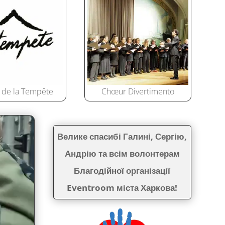
 de la Tempête
Chœur Divertimento
Велике спасибі Галині, Сергію,
Андрію та всім волонтерам
Благодійної організації
Eventroom міста Харкова!