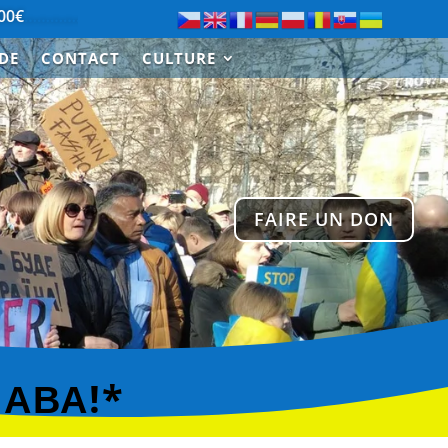
………………….
Merci à Paul de Saint-Cloud pour le don de 300
IDE
CONTACT
CULTURE
FAIRE UN DON
ЛАВА!*