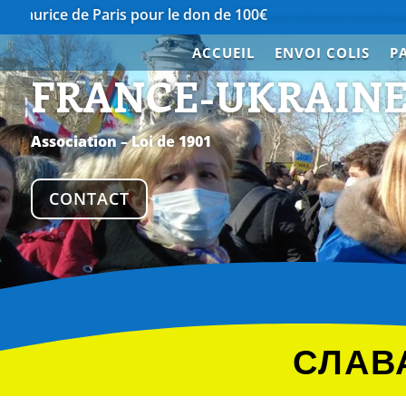
ris pour le don de 100€
…………………………………….
Merci à Nor
ACCUEIL
ENVOI COLIS
P
FRANCE-UKRAIN
Association – Loi de 1901
CONTACT
СЛАВА