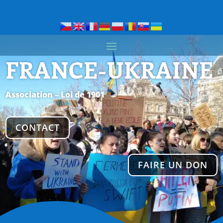
FRANCE-UKRAINE
Association – Loi de 1901
CONTACT
FAIRE UN DON