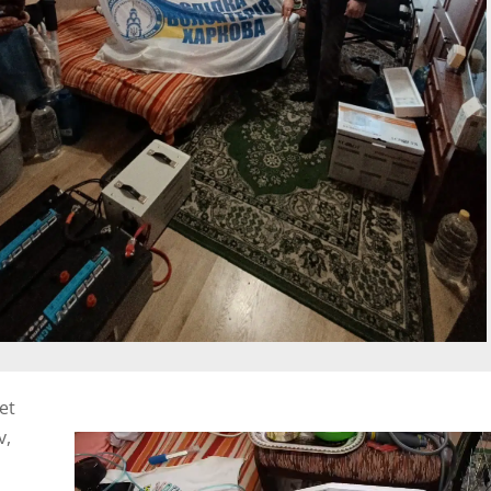
et
v,