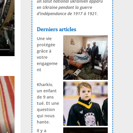
un salut national ukrainien apparu
en Ukraine pendant la guerre
d'indépendance de 1917 à 1921.
Derniers articles
Une vie
protégée
grâce à
votre
engageme
nt
Kharkiv,
un enfant
de 9 ans
tué. Et une
question
qui nous
hante.
Il y a