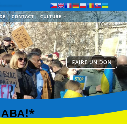
……………….
Merci à Paul de Saint-Cloud pour le don de 300€
IDE
CONTACT
CULTURE
FAIRE UN DON
ЛАВА!*