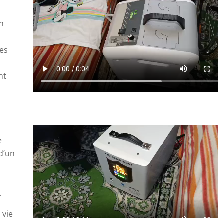
en
es
e
nt
e
 d’un
.
 vie