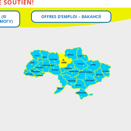
 (Я
OFFRES D’EMPLOI – ВАКАНСІЇ
МОГУ)