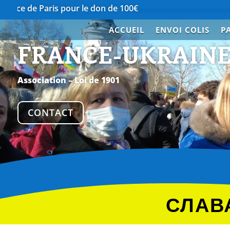
is pour le don de 100€
…………………………………….
Merci à Nor
ACCUEIL
ENVOI COLIS
P
FRANCE-UKRAIN
Association – Loi de 1901
CONTACT
СЛАВА