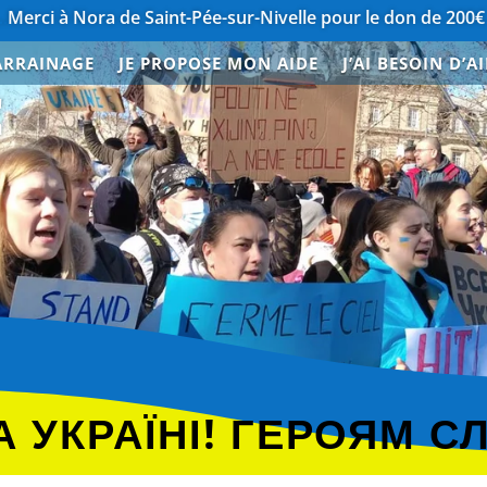
a de Saint-Pée-sur-Nivelle pour le don de 200€
……………………
ARRAINAGE
JE PROPOSE MON AIDE
J’AI BESOIN D’A
E
 УКРАЇНІ! ГЕРОЯМ С