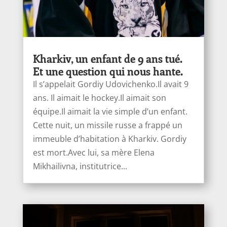
Kharkiv, un enfant de 9 ans tué.
Et une question qui nous hante.
Il s’appelait Gordiy Udovichenko.Il avait 9
ans. Il aimait le hockey.Il aimait son
équipe.Il aimait la vie simple d’un enfant.
Cette nuit, un missile russe a frappé un
immeuble d’habitation à Kharkiv. Gordiy
est mort.Avec lui, sa mère Elena
Mikhailivna, institutrice...