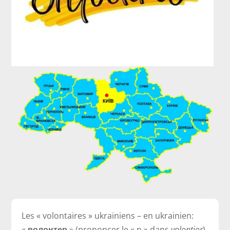
Les « volontaires » ukrainiens – en ukrainien:
«
волонтер
» (prononcer le « n » dans
volontior
)