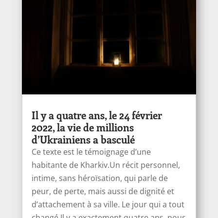
Il y a quatre ans, le 24 février
2022, la vie de millions
d’Ukrainiens a basculé
Ce texte est le témoignage d’une
habitante de Kharkiv.Un récit personnel,
intime, sans héroïsation, qui parle de
peur, de perte, mais aussi de dignité et
d’attachement à sa ville. Le jour qui a tout
changé Il y a exactement quatre ans, nous