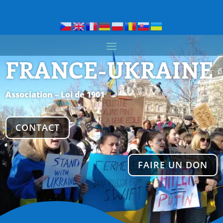
FRANCE-UKRAINE
Association – Loi de 1901
CONTACT
FAIRE UN DON