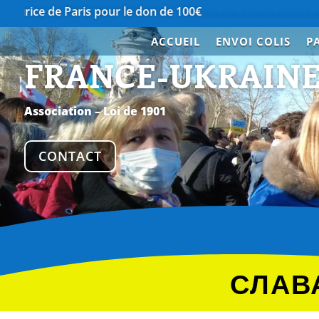
Paris pour le don de 100€
…………………………………….
Merci à N
ACCUEIL
ENVOI COLIS
P
FRANCE-UKRAIN
Association – Loi de 1901
CONTACT
СЛАВА