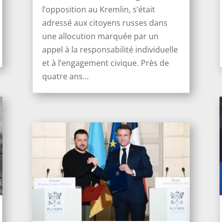
l’opposition au Kremlin, s’était
adressé aux citoyens russes dans
une allocution marquée par un
appel à la responsabilité individuelle
et à l’engagement civique. Près de
quatre ans...