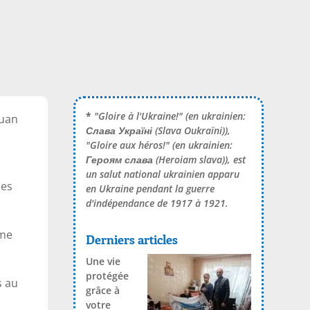
*
"Gloire à l'Ukraine!" (en ukrainien:
yuan
Слава Україні
(Slava Oukraïni)),
"Gloire aux héros!" (en ukrainien:
Героям слава
(Heroiam slava)), est
un salut national ukrainien apparu
les
en Ukraine pendant la guerre
d'indépendance de 1917 à 1921.
ême
Derniers articles
Une vie
protégée
s au
grâce à
votre