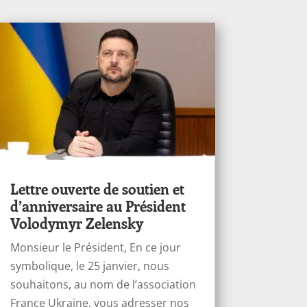
Lettre ouverte de soutien et
d’anniversaire au Président
Volodymyr Zelensky
Monsieur le Président, En ce jour
symbolique, le 25 janvier, nous
souhaitons, au nom de l’association
France Ukraine, vous adresser nos