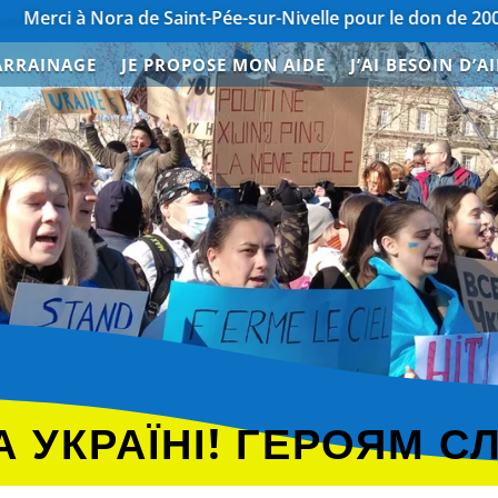
ora de Saint-Pée-sur-Nivelle pour le don de 200€
………………
ARRAINAGE
JE PROPOSE MON AIDE
J’AI BESOIN D’A
E
 УКРАЇНІ! ГЕРОЯМ С