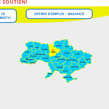
 (Я
OFFRES D’EMPLOI – ВАКАНСІЇ
МОГУ)