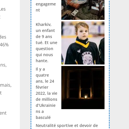
engageme
Les
nt
t
Kharkiv,
un enfant
de 9 ans
des
tué. Et une
t 46%
question
qui nous
hante.
ans,
Il y a
quatre
ans, le 24
rmais,
février
t
2022, la vie
de millions
d’Ukrainie
ns a
ment
basculé
Neutralité sportive et devoir de