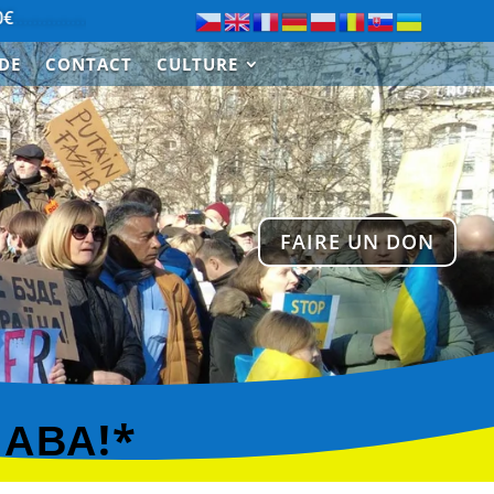
…………………….
Merci à Paul de Saint-Cloud pour le don de 3
IDE
CONTACT
CULTURE
FAIRE UN DON
ЛАВА!*