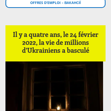
OFFRES D’EMPLOI – ВАКАНСІЇ
Il y a quatre ans, le 24 février
2022, la vie de millions
d’Ukrainiens a basculé