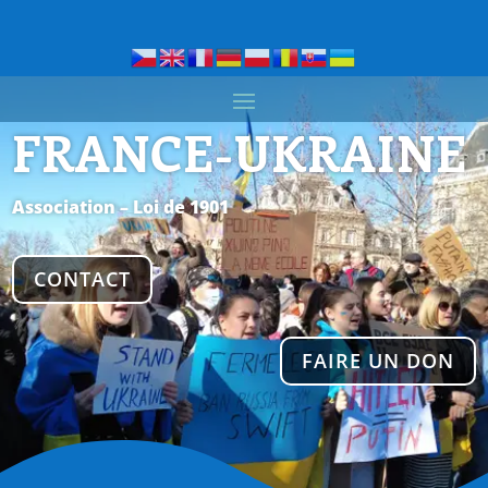
FRANCE-UKRAINE
Association – Loi de 1901
CONTACT
FAIRE UN DON