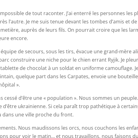
 impossible de tout raconter. J’ai enterré les personnes les p
s l’autre. Je me suis tenue devant les tombes d’amis et de
etière, auprès de leurs fils. On pourrait croire que les la
eure encore.
équipe de secours, sous les tirs, évacue une grand-mère alit
rc construire une niche pour le chien errant Ryjik. Je pleu
ne tablette de chocolat à un soldat en uniforme camouflage. J
ntain, quelque part dans les Carpates, envoie une bouteill
hôpital ».
s cessé d’être une « population ». Nous sommes un peuple
d’être ukrainienne. Si cela paraît trop pathétique à certain
cu dans une ville proche du front.
ements. Nous maudissons les orcs, nous couchons les enfa
ions pour voir le matin… et nous travaillons, nous faisons d