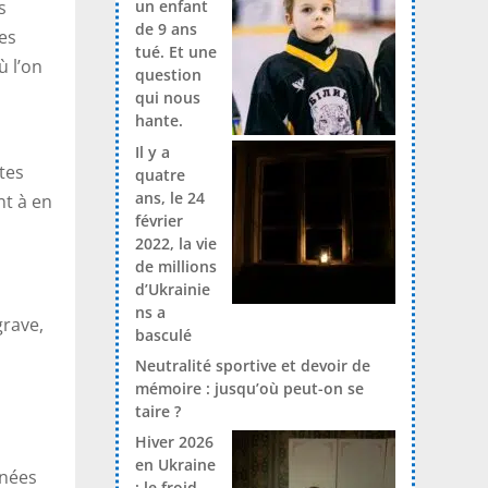
un enfant
s
de 9 ans
des
tué. Et une
ù l’on
question
qui nous
hante.
Il y a
tes
quatre
ans, le 24
nt à en
février
2022, la vie
de millions
d’Ukrainie
ns a
grave,
basculé
Neutralité sportive et devoir de
mémoire : jusqu’où peut-on se
taire ?
Hiver 2026
en Ukraine
nnées
: le froid