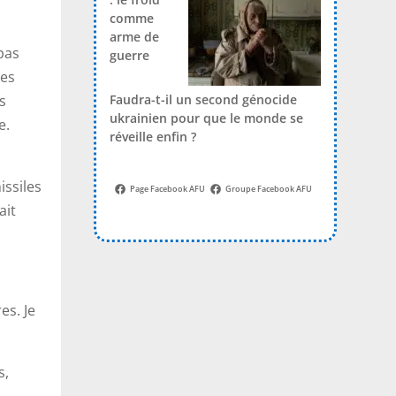
comme
arme de
pas
guerre
nes
Faudra-t-il un second génocide
s
ukrainien pour que le monde se
e.
réveille enfin ?
issiles
Page Facebook AFU
Groupe Facebook AFU
ait
es. Je
s,