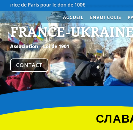
Paris pour le don de 100€
…………………………………….
Merci à N
ACCUEIL
ENVOI COLIS
P
FRANCE-UKRAIN
Association – Loi de 1901
CONTACT
СЛАВА