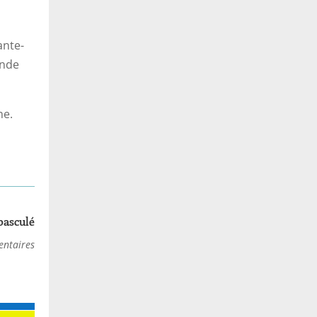
ante-
onde
me.
 basculé
ntaires