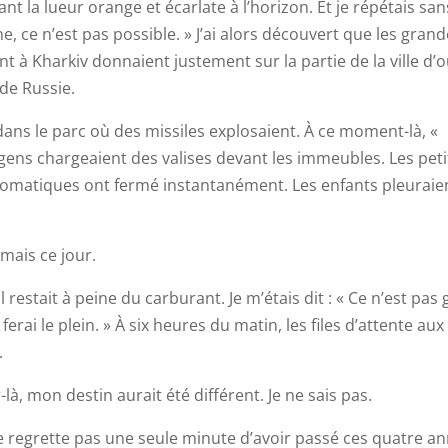
ant la lueur orange et écarlate à l’horizon. Et je répétais san
ne, ce n’est pas possible. » J’ai alors découvert que les gran
 Kharkiv donnaient justement sur la partie de la ville d’o
 de Russie.
dans le parc où des missiles explosaient. À ce moment-là, «
gens chargeaient des valises devant les immeubles. Les peti
utomatiques ont fermé instantanément. Les enfants pleuraie
amais ce jour.
. Il restait à peine du carburant. Je m’étais dit : « Ce n’est pas 
erai le plein. » À six heures du matin, les files d’attente aux
.
-là, mon destin aurait été différent. Je ne sais pas.
 ne regrette pas une seule minute d’avoir passé ces quatre a