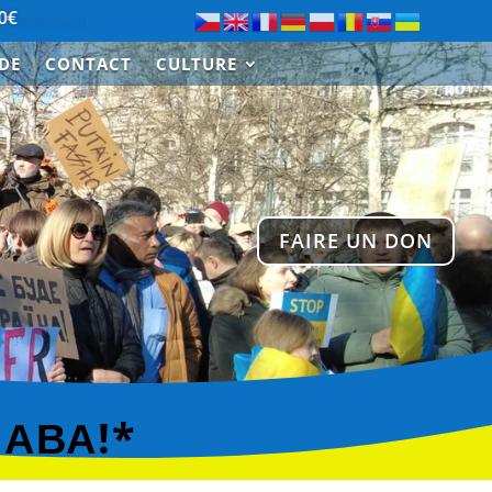
…………………….
Merci à Paul de Saint-Cloud pour le don de 3
IDE
CONTACT
CULTURE
FAIRE UN DON
ЛАВА!*