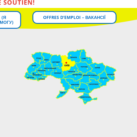
 (Я
OFFRES D’EMPLOI – ВАКАНСІЇ
МОГУ)