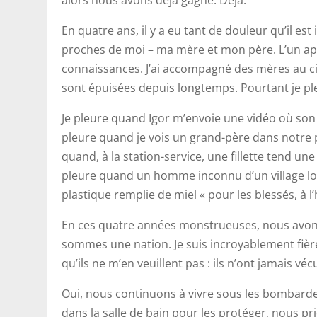
alors nous avons déjà gagné. Déjà.
En quatre ans, il y a eu tant de douleur qu’il est
proches de moi – ma mère et mon père. L’un aprè
connaissances. J’ai accompagné des mères au cim
sont épuisées depuis longtemps. Pourtant je pl
Je pleure quand Igor m’envoie une vidéo où son 
pleure quand je vois un grand-père dans notre pa
quand, à la station-service, une fillette tend u
pleure quand un homme inconnu d’un village loi
plastique remplie de miel « pour les blessés, à l’
En ces quatre années monstrueuses, nous avon
sommes une nation. Je suis incroyablement fière 
qu’ils ne m’en veuillent pas : ils n’ont jamais vé
Oui, nous continuons à vivre sous les bombard
dans la salle de bain pour les protéger, nous pr