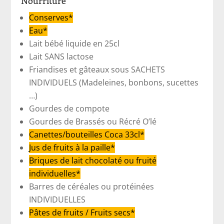
Nourriture
Conserves*
Eau*
Lait bébé liquide en 25cl
Lait SANS lactose
Friandises et gâteaux sous SACHETS
INDIVIDUELS (Madeleines, bonbons, sucettes
…)
Gourdes de compote
Gourdes de Brassés ou Récré O’lé
Canettes/bouteilles Coca 33cl*
Jus de fruits à la paille*
Briques de lait chocolaté ou fruité
individuelles*
Barres de céréales ou protéinées
INDIVIDUELLES
Pâtes de fruits / Fruits secs*