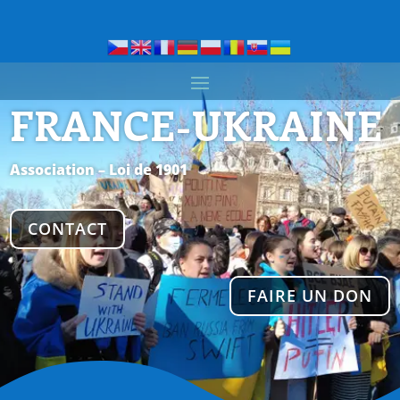
FRANCE-UKRAINE
Association – Loi de 1901
CONTACT
FAIRE UN DON